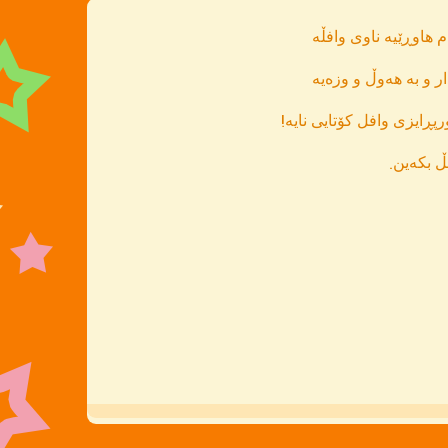
 هاوڕێیە ناوی وافڵە
ر و بە هەوڵ و وزەیە
پڕایزی وافل کۆتایی نایە!
ڵ بکەین.