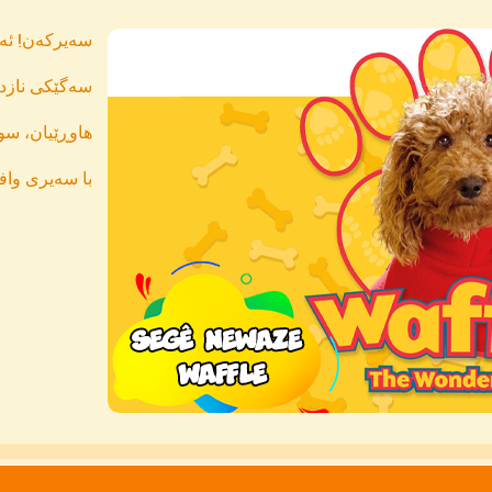
سەیرکەن! ئەم
سەگێکی نازدا
هاوڕێیان، سور
با سەیری واف