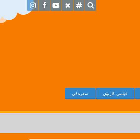
فیلمی کارتۆن
سەرەکی