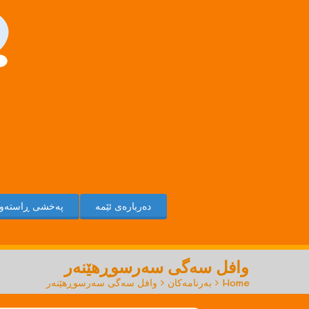
دەربارەی ئێمە
پەخشی ڕاستەوخ
وافل سەگی سەرسوڕهێنەر
Home
>
بەرنامەکان
>
وافل سەگی سەرسوڕهێنەر