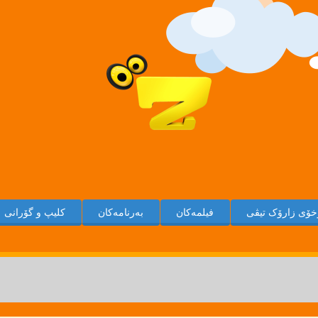
ۆی زارۆک تیڤی
فیلمەکان
بەرنامەکان
کلیپ و گۆرانی